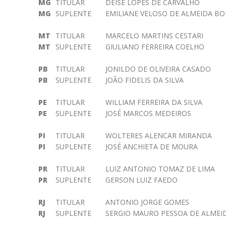
MG
TITULAR
DEISE LOPES DE CARVALHO
MG
SUPLENTE
EMILIANE VELOSO DE ALMEIDA BO
MT
TITULAR
MARCELO MARTINS CESTARI
MT
SUPLENTE
GIULIANO FERREIRA COELHO
PB
TITULAR
JONILDO DE OLIVEIRA CASADO
PB
SUPLENTE
JOÃO FIDELIS DA SILVA
PE
TITULAR
WILLIAM FERREIRA DA SILVA
PE
SUPLENTE
JOSÉ MARCOS MEDEIROS
PI
TITULAR
WOLTERES ALENCAR MIRANDA
PI
SUPLENTE
JOSÉ ANCHIETA DE MOURA
PR
TITULAR
LUIZ ANTONIO TOMAZ DE LIMA
PR
SUPLENTE
GERSON LUIZ FAEDO
RJ
TITULAR
ANTONIO JORGE GOMES
RJ
SUPLENTE
SERGIO MAURO PESSOA DE ALMEI