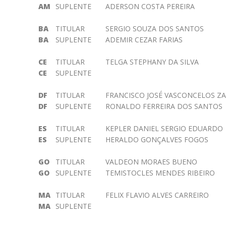
AM
SUPLENTE
ADERSON COSTA PEREIRA
BA
TITULAR
SERGIO SOUZA DOS SANTOS
BA
SUPLENTE
ADEMIR CEZAR FARIAS
CE
TITULAR
TELGA STEPHANY DA SILVA
CE
SUPLENTE
DF
TITULAR
FRANCISCO JOSÉ VASCONCELOS Z
DF
SUPLENTE
RONALDO FERREIRA DOS SANTOS
ES
TITULAR
KEPLER DANIEL SERGIO EDUARDO
ES
SUPLENTE
HERALDO GONÇALVES FOGOS
GO
TITULAR
VALDEON MORAES BUENO
GO
SUPLENTE
TEMISTOCLES MENDES RIBEIRO
MA
TITULAR
FELIX FLAVIO ALVES CARREIRO
MA
SUPLENTE