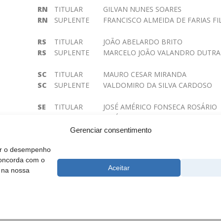
RN
TITULAR
GILVAN NUNES SOARES
RN
SUPLENTE
FRANCISCO ALMEIDA DE FARIAS FI
RS
TITULAR
JOÃO ABELARDO BRITO
RS
SUPLENTE
MARCELO JOÃO VALANDRO DUTRA 
SC
TITULAR
MAURO CESAR MIRANDA
SC
SUPLENTE
VALDOMIRO DA SILVA CARDOSO
SE
TITULAR
JOSÉ AMÉRICO FONSECA ROSÁRIO
SE
SUPLENTE
JOSÉ VENANCIO FILHO
Gerenciar consentimento
SP
TITULAR
VALDIVINO ALVES DE CARVALHO
rar o desempenho
SP
SUPLENTE
concorda com o
Aceitar
 na nossa