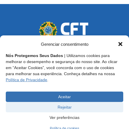
Gerenciar consentimento
Nós Protegemos Seus Dados
| Utilizamos cookies para
Endereço: SCS, Quadra 02, Bloco D, Ed. Oscar Niemeyer,
melhorar o desempenho e segurança do nosso site. Ao clicar
9º Andar CEP 70.316-900 - Brasília/DF
em “Aceitar Cookies”, você concorda com o uso de cookies
para melhorar sua experiência. Conheça detalhes na nossa
Central de Atendimento ao Técnico:
0800 016-1515
Política de Privacidade
.
E-mail: cft@cft.org.br | ouvidoria@cft.org.br
Aceitar
Rejeitar
Ver preferências
Política de cookies