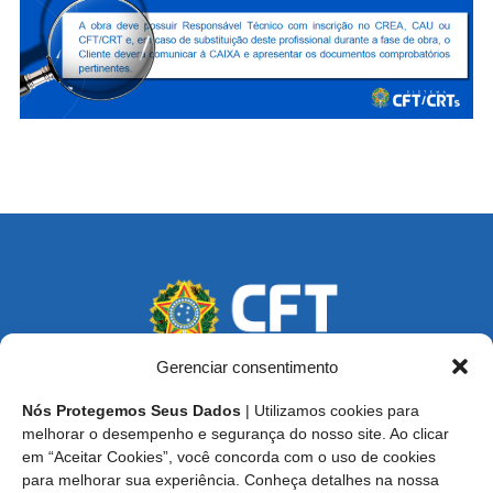
Gerenciar consentimento
Nós Protegemos Seus Dados
| Utilizamos cookies para
Endereço: SCS, Quadra 02, Bloco D, Ed. Oscar Niemeyer,
melhorar o desempenho e segurança do nosso site. Ao clicar
9º Andar CEP 70.316-900 - Brasília/DF
em “Aceitar Cookies”, você concorda com o uso de cookies
para melhorar sua experiência. Conheça detalhes na nossa
Central de Atendimento ao Técnico:
0800 016-1515