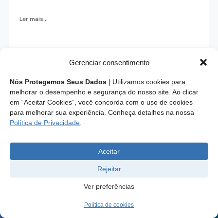
Ler mais...
Gerenciar consentimento
Nós Protegemos Seus Dados
| Utilizamos cookies para
melhorar o desempenho e segurança do nosso site. Ao clicar
em “Aceitar Cookies”, você concorda com o uso de cookies
para melhorar sua experiência. Conheça detalhes na nossa
Política de Privacidade
.
Aceitar
Rejeitar
Ver preferências
Endereço: SCS, Quadra 02, Bloco D, Ed. Oscar Niemeyer,
Política de cookies
9º Andar CEP 70.316-900 - Brasília/DF