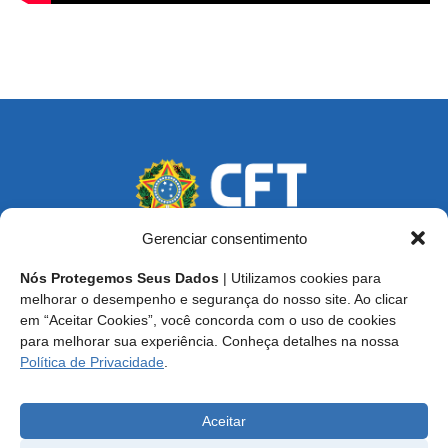
Gerenciar consentimento
Nós Protegemos Seus Dados
| Utilizamos cookies para
Endereço: SCS, Quadra 02, Bloco D, Ed. Oscar Niemeyer,
melhorar o desempenho e segurança do nosso site. Ao clicar
9º Andar CEP 70.316-900 - Brasília/DF
em “Aceitar Cookies”, você concorda com o uso de cookies
para melhorar sua experiência. Conheça detalhes na nossa
Central de Atendimento ao Técnico:
0800 016-1515
Política de Privacidade
.
E-mail: cft@cft.org.br | ouvidoria@cft.org.br
Aceitar