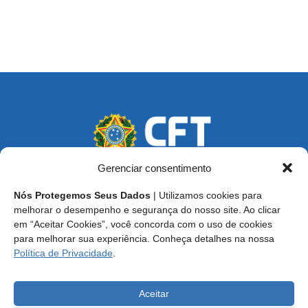
Gerenciar consentimento
Nós Protegemos Seus Dados
| Utilizamos cookies para
Endereço: SCS, Quadra 02, Bloco D, Ed. Oscar Niemeyer,
melhorar o desempenho e segurança do nosso site. Ao clicar
9º Andar CEP 70.316-900 - Brasília/DF
em “Aceitar Cookies”, você concorda com o uso de cookies
para melhorar sua experiência. Conheça detalhes na nossa
Central de Atendimento ao Técnico:
0800 016-1515
Política de Privacidade
.
E-mail: cft@cft.org.br | ouvidoria@cft.org.br
Aceitar