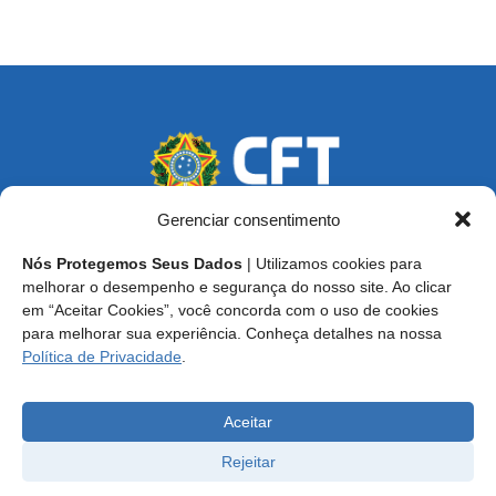
Gerenciar consentimento
Nós Protegemos Seus Dados
| Utilizamos cookies para
Endereço: SCS, Quadra 02, Bloco D, Ed. Oscar Niemeyer,
melhorar o desempenho e segurança do nosso site. Ao clicar
9º Andar CEP 70.316-900 - Brasília/DF
em “Aceitar Cookies”, você concorda com o uso de cookies
para melhorar sua experiência. Conheça detalhes na nossa
Central de Atendimento ao Técnico:
0800 016-1515
Política de Privacidade
.
E-mail: cft@cft.org.br | ouvidoria@cft.org.br
Aceitar
Rejeitar