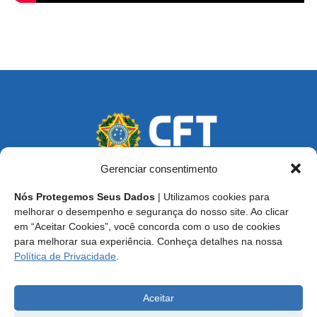
Gerenciar consentimento
Nós Protegemos Seus Dados
| Utilizamos cookies para
Endereço: SCS, Quadra 02, Bloco D, Ed. Oscar Niemeyer,
melhorar o desempenho e segurança do nosso site. Ao clicar
9º Andar CEP 70.316-900 - Brasília/DF
em “Aceitar Cookies”, você concorda com o uso de cookies
para melhorar sua experiência. Conheça detalhes na nossa
Central de Atendimento ao Técnico:
0800 016-1515
Política de Privacidade
.
E-mail: cft@cft.org.br | ouvidoria@cft.org.br
Aceitar