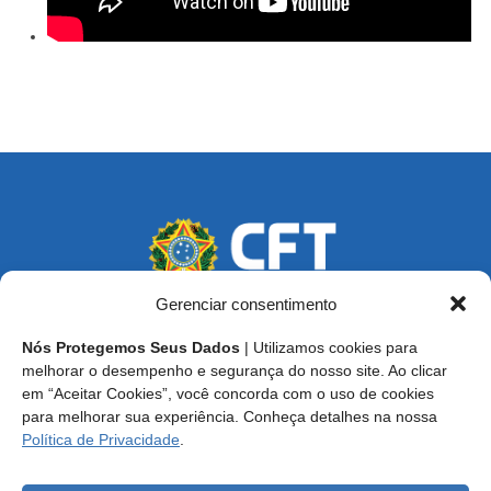
Gerenciar consentimento
Nós Protegemos Seus Dados
| Utilizamos cookies para
Endereço: SCS, Quadra 02, Bloco D, Ed. Oscar Niemeyer,
melhorar o desempenho e segurança do nosso site. Ao clicar
9º Andar CEP 70.316-900 - Brasília/DF
em “Aceitar Cookies”, você concorda com o uso de cookies
para melhorar sua experiência. Conheça detalhes na nossa
Central de Atendimento ao Técnico:
0800 016-1515
Política de Privacidade
.
E-mail: cft@cft.org.br | ouvidoria@cft.org.br