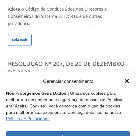
Adota o Código de Conduta Ética dos Diretores e
Conselheiros do Sistema CFT/CRTs e dá outras
providências. …
Leia mais
RESOLUÇÃO Nº 207, DE 20 DE DEZEMBRO
DE 2022
Gerenciar consentimento
Adota o Código de Processo Ético Profissional do Técnico
Industrial e dá outras providências.
Nós Protegemos Seus Dados
| Utilizamos cookies para
Republicado no DIÁRIO…
melhorar o desempenho e segurança do nosso site. Ao clicar
em “Aceitar Cookies”, você concorda com o uso de cookies
para melhorar sua experiência. Conheça detalhes na nossa
Leia mais
Política de Privacidade
.