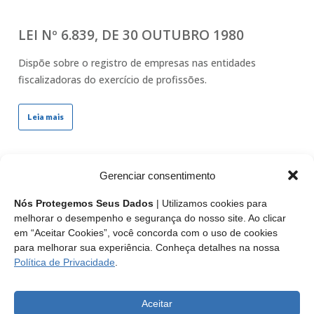
LEI Nº 6.839, DE 30 OUTUBRO 1980
Dispõe sobre o registro de empresas nas entidades
fiscalizadoras do exercício de profissões.
Leia mais
LEI N° 5.524, DE 5 DE NOVEMBRO DE 1968
Gerenciar consentimento
Dispõe sobre o exercício da profissão de Técnico Industrial
Nós Protegemos Seus Dados
| Utilizamos cookies para
de nível médio.
melhorar o desempenho e segurança do nosso site. Ao clicar
em “Aceitar Cookies”, você concorda com o uso de cookies
para melhorar sua experiência. Conheça detalhes na nossa
Leia mais
Política de Privacidade
.
Aceitar