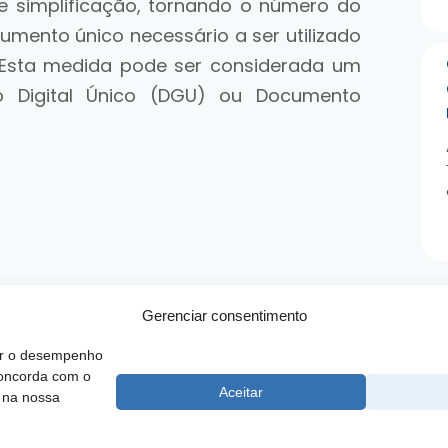
de simplificação, tornando o número do
rumento único necessário a ser utilizado
. Esta medida pode ser considerada um
 Digital Único (DGU) ou Documento
Gerenciar consentimento
rar o desempenho
concorda com o
 SCS, Quadra 02, Bloco D, Ed. Oscar Niemeyer, 9º Andar CEP 70.316-
Aceitar
 na nossa
F
e Atendimento ao Técnico:
0800 016-1515