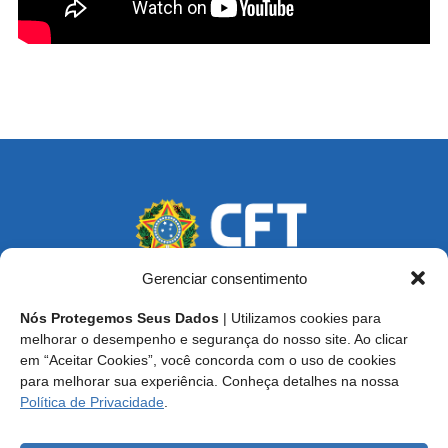
Gerenciar consentimento
Nós Protegemos Seus Dados
| Utilizamos cookies para
Endereço: SCS, Quadra 02, Bloco D, Ed. Oscar Niemeyer,
melhorar o desempenho e segurança do nosso site. Ao clicar
9º Andar CEP 70.316-900 - Brasília/DF
em “Aceitar Cookies”, você concorda com o uso de cookies
para melhorar sua experiência. Conheça detalhes na nossa
Central de Atendimento ao Técnico:
0800 016-1515
Política de Privacidade
.
E-mail: cft@cft.org.br | ouvidoria@cft.org.br