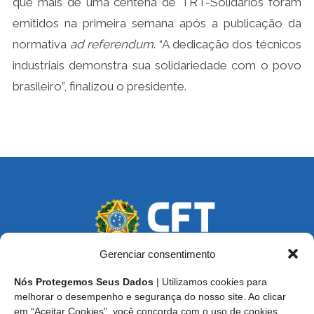
que mais de uma centena de TRT-Solidários foram
emitidos na primeira semana após a publicação da
normativa
ad
referendum
.
“A dedicação dos técnicos
industriais demonstra sua solidariedade com o povo
brasileiro”, finalizou o presidente.
Gerenciar consentimento
Nós Protegemos Seus Dados
| Utilizamos cookies para
Endereço: SCS, Quadra 02, Bloco D, Ed. Oscar Niemeyer,
melhorar o desempenho e segurança do nosso site. Ao clicar
9º Andar CEP 70.316-900 - Brasília/DF
em “Aceitar Cookies”, você concorda com o uso de cookies