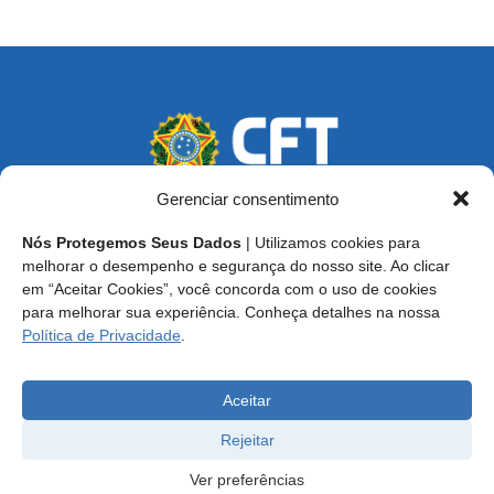
Gerenciar consentimento
Nós Protegemos Seus Dados
| Utilizamos cookies para
Endereço: SCS, Quadra 02, Bloco D, Ed. Oscar Niemeyer,
melhorar o desempenho e segurança do nosso site. Ao clicar
9º Andar CEP 70.316-900 - Brasília/DF
em “Aceitar Cookies”, você concorda com o uso de cookies
para melhorar sua experiência. Conheça detalhes na nossa
Central de Atendimento ao Técnico:
0800 016-1515
Política de Privacidade
.
E-mail: cft@cft.org.br | ouvidoria@cft.org.br
Aceitar
Rejeitar
Ver preferências