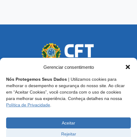
Gerenciar consentimento
Nós Protegemos Seus Dados
| Utilizamos cookies para
Endereço: SCS, Quadra 02, Bloco D, Ed. Oscar Niemeyer,
melhorar o desempenho e segurança do nosso site. Ao clicar
9º Andar CEP 70.316-900 - Brasília/DF
em “Aceitar Cookies”, você concorda com o uso de cookies
para melhorar sua experiência. Conheça detalhes na nossa
Central de Atendimento ao Técnico:
0800 016-1515
Política de Privacidade
.
E-mail: cft@cft.org.br | ouvidoria@cft.org.br
Aceitar
Rejeitar