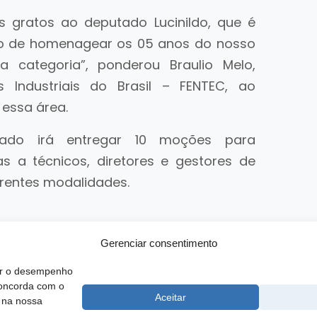
os gratos ao deputado Lucinildo, que é
ento de homenagear os 05 anos do nosso
a categoria”, ponderou Braulio Melo,
Industriais do Brasil – FENTEC, ao
essa área.
ado irá entregar 10 moções para
 a técnicos, diretores e gestores de
erentes modalidades.
Gerenciar consentimento
rar o desempenho
concorda com o
 SCS, Quadra 02, Bloco D, Ed. Oscar Niemeyer, 9º Andar CEP 70.316-
Aceitar
 na nossa
F