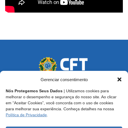
Gerenciar consentimento
Nós Protegemos Seus Dados
| Utilizamos cookies para
Endereço: SCS, Quadra 02, Bloco D, Ed. Oscar Niemeyer,
melhorar o desempenho e segurança do nosso site. Ao clicar
9º Andar CEP 70.316-900 - Brasília/DF
em “Aceitar Cookies”, você concorda com o uso de cookies
para melhorar sua experiência. Conheça detalhes na nossa
Central de Atendimento ao Técnico:
0800 016-1515
Política de Privacidade
.
E-mail: cft@cft.org.br | ouvidoria@cft.org.br