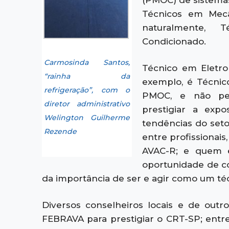
(PMOC) de sistemas
Técnicos em Mecâ
naturalmente,
Condicionado.
Carmosinda Santos,
Técnico em Eletro
“rainha da
exemplo, é Técnic
refrigeração”, com o
PMOC, e não pe
diretor administrativo
prestigiar a exp
Welington Guilherme
tendências do set
Rezende
entre profissionais
AVAC-R; e quem e
oportunidade de c
da importância de ser e agir como um té
Diversos conselheiros locais e de out
FEBRAVA para prestigiar o CRT-SP; entre