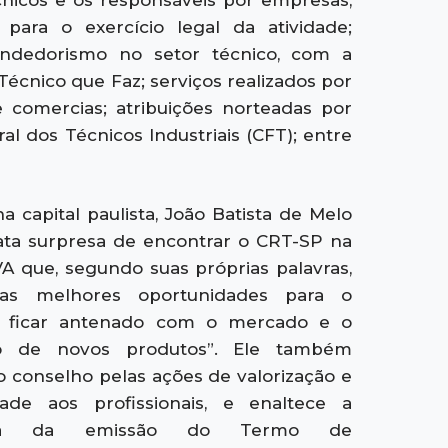
écnicos e os responsáveis por empresas,
para o exercício legal da atividade;
dedorismo no setor técnico, com a
Técnico que Faz; serviços realizados por
 comercias; atribuições norteadas por
l dos Técnicos Industriais (CFT); entre
a capital paulista, João Batista de Melo
rata surpresa de encontrar o CRT-SP na
A que, segundo suas próprias palavras,
s melhores oportunidades para o
al ficar antenado com o mercado e o
o de novos produtos”. Ele também
 conselho pelas ações de valorização e
idade aos profissionais, e enaltece a
ncia da emissão do Termo de