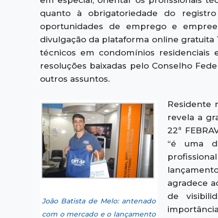
em especial, orientar os profissionais t
quanto à obrigatoriedade do registro 
oportunidades de emprego e empreen
divulgação da plataforma online gratuita 
técnicos em condomínios residenciais e
resoluções baixadas pelo Conselho Federa
outros assuntos.
Residente n
revela a g
22ª FEBRAV
“é uma da
profission
lançament
agradece ao
de visibil
João Batista de Melo: antenado
importâ
com o mercado e o lançamento