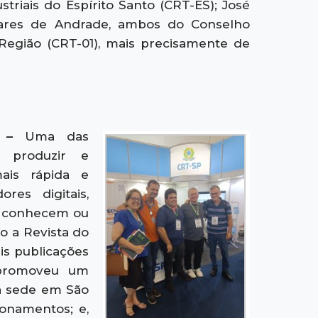
triais do Espírito Santo (CRT-ES); José
oares de Andrade, ambos do Conselho
 Região (CRT-01), mais precisamente de
o –
Uma das
a produzir e
ais rápida e
res digitais,
m, conhecem ou
o a Revista do
is publicações
 promoveu um
a sede em São
ionamentos; e,