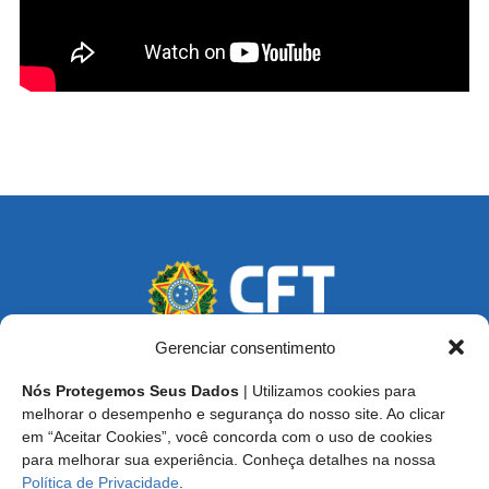
Gerenciar consentimento
Nós Protegemos Seus Dados
| Utilizamos cookies para
Endereço: SCS, Quadra 02, Bloco D, Ed. Oscar Niemeyer,
melhorar o desempenho e segurança do nosso site. Ao clicar
9º Andar CEP 70.316-900 - Brasília/DF
em “Aceitar Cookies”, você concorda com o uso de cookies
para melhorar sua experiência. Conheça detalhes na nossa
Central de Atendimento ao Técnico:
0800 016-1515
Política de Privacidade
.