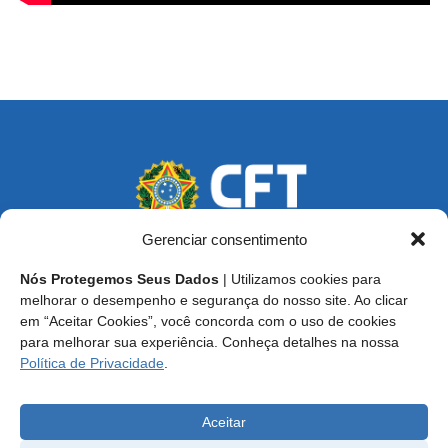
Gerenciar consentimento
Nós Protegemos Seus Dados
| Utilizamos cookies para
Endereço: SCS, Quadra 02, Bloco D, Ed. Oscar Niemeyer,
melhorar o desempenho e segurança do nosso site. Ao clicar
9º Andar CEP 70.316-900 - Brasília/DF
em “Aceitar Cookies”, você concorda com o uso de cookies
para melhorar sua experiência. Conheça detalhes na nossa
Central de Atendimento ao Técnico:
0800 016-1515
Política de Privacidade
.
E-mail: cft@cft.org.br | ouvidoria@cft.org.br
Aceitar