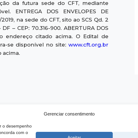
ação da futura sede do CFT, mediante
imóvel. ENTREGA DOS ENVELOPES DE
2019, na sede do CFT, sito ao SCS Qd. 2
a – DF – CEP: 70.316-900. ABERTURA DOS
o endereço citado acima. O Edital de
a-se disponível no site:
www.cft.org.br
o acima.
Gerenciar consentimento
rar o desempenho
concorda com o
 SCS, Quadra 02, Bloco D, Ed. Oscar Niemeyer, 9º Andar CEP 70.316-
Aceitar