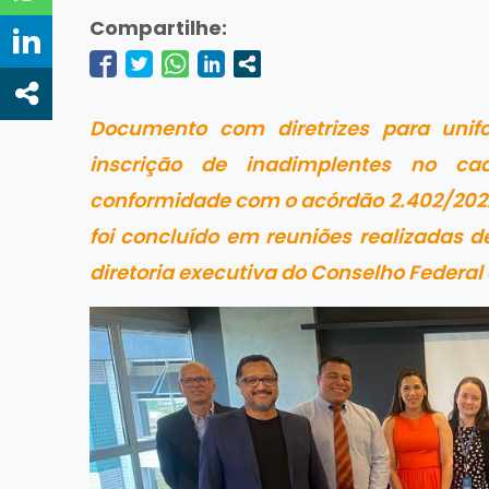
Compartilhe:
Documento com diretrizes para unif
inscrição de inadimplentes no ca
conformidade com o acórdão 2.402/2022
foi concluído em reuniões realizadas d
diretoria executiva do Conselho Federal 