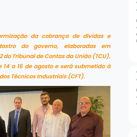
ormização da cobrança de dívidas e
dastro do governo, elaboradas em
 do Tribunal de Contas da União (TCU),
e 14 a 16 de agosto e será submetido à
dos Técnicos Industriais (CFT).