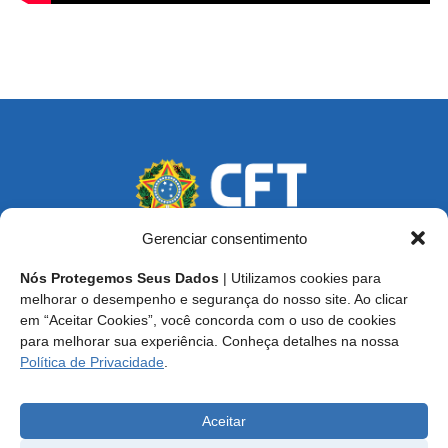
Gerenciar consentimento
Nós Protegemos Seus Dados
| Utilizamos cookies para
Endereço: SCS, Quadra 02, Bloco D, Ed. Oscar Niemeyer,
melhorar o desempenho e segurança do nosso site. Ao clicar
9º Andar CEP 70.316-900 - Brasília/DF
em “Aceitar Cookies”, você concorda com o uso de cookies
para melhorar sua experiência. Conheça detalhes na nossa
Central de Atendimento ao Técnico:
0800 016-1515
Política de Privacidade
.
E-mail: cft@cft.org.br | ouvidoria@cft.org.br
Aceitar