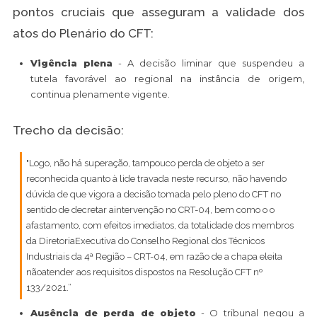
pontos cruciais que asseguram a validade dos
atos do Plenário do CFT:
Vigência plena
- A decisão liminar que suspendeu a
tutela favorável ao regional na instância de origem,
continua plenamente vigente.
Trecho da decisão:
"Logo, não há superação, tampouco perda de objeto a ser
reconhecida quanto à lide travada neste recurso, não havendo
dúvida de que vigora a decisão tomada pelo pleno do CFT no
sentido de decretar aintervenção no CRT-04, bem como o o
afastamento, com efeitos imediatos, da totalidade dos membros
da DiretoriaExecutiva do Conselho Regional dos Técnicos
Industriais da 4ª Região – CRT-04, em razão de a chapa eleita
nãoatender aos requisitos dispostos na Resolução CFT nº
133/2021.”
Ausência de perda de objeto
- O tribunal negou a