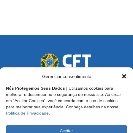
Gerenciar consentimento
Nós Protegemos Seus Dados
| Utilizamos cookies para
Endereço: SCS, Quadra 02, Bloco D, Ed. Oscar Niemeyer,
melhorar o desempenho e segurança do nosso site. Ao clicar
9º Andar CEP 70.316-900 - Brasília/DF
em “Aceitar Cookies”, você concorda com o uso de cookies
para melhorar sua experiência. Conheça detalhes na nossa
Central de Atendimento ao Técnico:
0800 016-1515
Política de Privacidade
.
E-mail: cft@cft.org.br | ouvidoria@cft.org.br
Aceitar