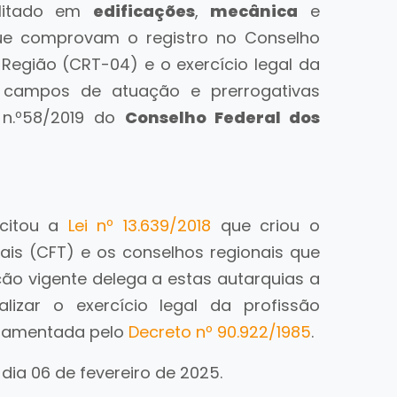
bilitado em
edificações
,
mecânica
e
ue comprovam o registro no Conselho
 Região (CRT-04) e o exercício legal da
, campos de atuação e prerrogativas
o n.º58/2019 do
Conselho Federal dos
 citou a
Lei nº 13.639/2018
que criou o
ais (CFT) e os conselhos regionais que
ção vigente delega a estas autarquias a
calizar o exercício legal da profissão
lamentada pelo
Decreto nº 90.922/1985
.
dia 06 de fevereiro de 2025.