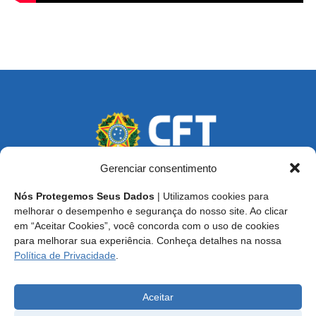
Gerenciar consentimento
Nós Protegemos Seus Dados
| Utilizamos cookies para
Endereço: SCS, Quadra 02, Bloco D, Ed. Oscar Niemeyer,
melhorar o desempenho e segurança do nosso site. Ao clicar
9º Andar CEP 70.316-900 - Brasília/DF
em “Aceitar Cookies”, você concorda com o uso de cookies
para melhorar sua experiência. Conheça detalhes na nossa
Central de Atendimento ao Técnico:
0800 016-1515
Política de Privacidade
.
E-mail: cft@cft.org.br | ouvidoria@cft.org.br
Aceitar