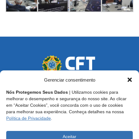
Gerenciar consentimento
Nós Protegemos Seus Dados
| Utilizamos cookies para
Endereço: SCS, Quadra 02, Bloco D, Ed. Oscar Niemeyer,
melhorar o desempenho e segurança do nosso site. Ao clicar
9º Andar CEP 70.316-900 - Brasília/DF
em “Aceitar Cookies”, você concorda com o uso de cookies
para melhorar sua experiência. Conheça detalhes na nossa
Central de Atendimento ao Técnico:
0800 016-1515
Política de Privacidade
.
E-mail: cft@cft.org.br | ouvidoria@cft.org.br
Aceitar