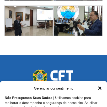
Gerenciar consentimento
Nós Protegemos Seus Dados
| Utilizamos cookies para
Endereço: SCS, Quadra 02, Bloco D, Ed. Oscar Niemeyer,
melhorar o desempenho e segurança do nosso site. Ao clicar
9º Andar CEP 70.316-900 - Brasília/DF