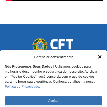
Gerenciar consentimento
Nós Protegemos Seus Dados
| Utilizamos cookies para
Endereço: SCS, Quadra 02, Bloco D, Ed. Oscar Niemeyer,
melhorar o desempenho e segurança do nosso site. Ao clicar
9º Andar CEP 70.316-900 - Brasília/DF
em “Aceitar Cookies”, você concorda com o uso de cookies
para melhorar sua experiência. Conheça detalhes na nossa
Central de Atendimento ao Técnico:
0800 016-1515
Política de Privacidade
.
E-mail: cft@cft.org.br | ouvidoria@cft.org.br
Aceitar