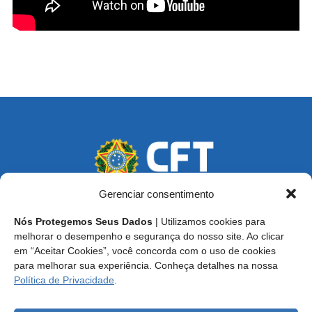
Gerenciar consentimento
Nós Protegemos Seus Dados
| Utilizamos cookies para
Endereço: SCS, Quadra 02, Bloco D, Ed. Oscar Niemeyer,
melhorar o desempenho e segurança do nosso site. Ao clicar
9º Andar CEP 70.316-900 - Brasília/DF
em “Aceitar Cookies”, você concorda com o uso de cookies
para melhorar sua experiência. Conheça detalhes na nossa
Central de Atendimento ao Técnico:
0800 016-1515
Política de Privacidade
.
E-mail: cft@cft.org.br | ouvidoria@cft.org.br