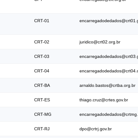
CRT-01
encarregadodedados@crt01.g
CRT-02
juridico@crt02.org.br
CRT-03
encarregadodedados@crt03.g
CRT-04
encarregadodedados@crt04.o
CRT-BA
arnaldo.bastos@crtba.org.br
CRT-ES
thiago.cruz@crtes.gov.br
CRT-MG
encarregadodedados@crtmg.
CRT-RJ
dpo@crtrj.gov.br