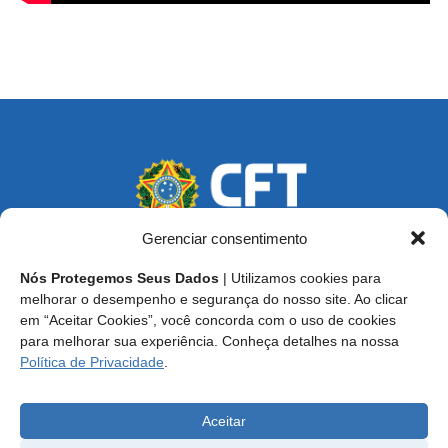
Gerenciar consentimento
Nós Protegemos Seus Dados
| Utilizamos cookies para
Endereço: SCS, Quadra 02, Bloco D, Ed. Oscar Niemeyer,
melhorar o desempenho e segurança do nosso site. Ao clicar
9º Andar CEP 70.316-900 - Brasília/DF
em “Aceitar Cookies”, você concorda com o uso de cookies
para melhorar sua experiência. Conheça detalhes na nossa
Central de Atendimento ao Técnico:
0800 016-1515
Política de Privacidade
.
E-mail: cft@cft.org.br | ouvidoria@cft.org.br
Aceitar