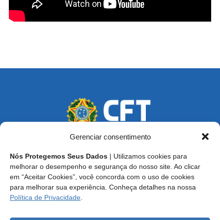
Gerenciar consentimento
Nós Protegemos Seus Dados
| Utilizamos cookies para
Endereço: SCS, Quadra 02, Bloco D, Ed. Oscar Niemeyer,
melhorar o desempenho e segurança do nosso site. Ao clicar
9º Andar CEP 70.316-900 - Brasília/DF
em “Aceitar Cookies”, você concorda com o uso de cookies
para melhorar sua experiência. Conheça detalhes na nossa
Central de Atendimento ao Técnico:
0800 016-1515
Política de Privacidade
.
E-mail: cft@cft.org.br | ouvidoria@cft.org.br