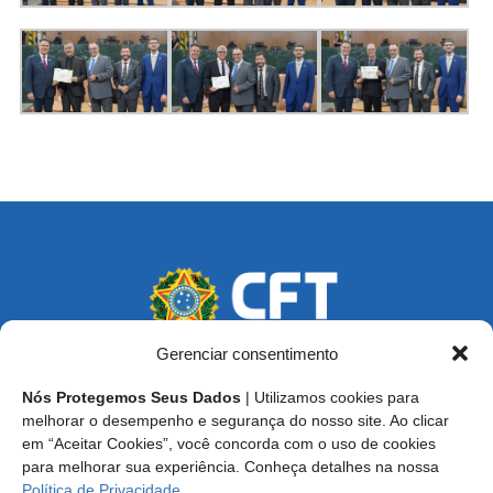
Gerenciar consentimento
Nós Protegemos Seus Dados
| Utilizamos cookies para
Endereço: SCS, Quadra 02, Bloco D, Ed. Oscar Niemeyer,
melhorar o desempenho e segurança do nosso site. Ao clicar
9º Andar CEP 70.316-900 - Brasília/DF
em “Aceitar Cookies”, você concorda com o uso de cookies
para melhorar sua experiência. Conheça detalhes na nossa
Central de Atendimento ao Técnico:
0800 016-1515
Política de Privacidade
.