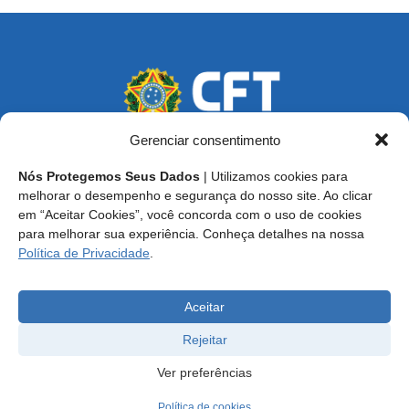
Gerenciar consentimento
Nós Protegemos Seus Dados
| Utilizamos cookies para
Endereço: SCS, Quadra 02, Bloco D, Ed. Oscar Niemeyer,
melhorar o desempenho e segurança do nosso site. Ao clicar
9º Andar CEP 70.316-900 - Brasília/DF
em “Aceitar Cookies”, você concorda com o uso de cookies
para melhorar sua experiência. Conheça detalhes na nossa
Central de Atendimento ao Técnico:
0800 016-1515
Política de Privacidade
.
E-mail: cft@cft.org.br | ouvidoria@cft.org.br
Aceitar
Rejeitar
Ver preferências
Política de cookies