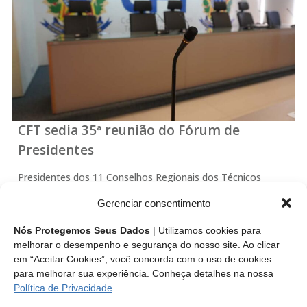
CFT sedia 35ª reunião do Fórum de
Presidentes
Presidentes dos 11 Conselhos Regionais dos Técnicos
Industriais (CRTs) e do Conselho Federal dos Técnicos
Gerenciar consentimento
Industriais (CFT) estarão reunidos no plenário do Conselho
Federal dos Técnicos Industriais (CFT) para debater sobre
Nós Protegemos Seus Dados
| Utilizamos cookies para
pautas de interesse do Sistema CFT/CRTs nos dias 10…
melhorar o desempenho e segurança do nosso site. Ao clicar
em “Aceitar Cookies”, você concorda com o uso de cookies
para melhorar sua experiência. Conheça detalhes na nossa
Leia mais
Política de Privacidade
.