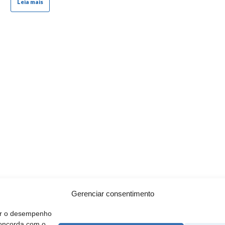
Leia mais
Gerenciar consentimento
rar o desempenho
concorda com o