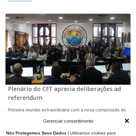
Plenário do CFT aprecia deliberações ad
referendum
Primeira reunião extraordinária com a nova composição do
colegiado máximo do Cosnelho Federal dos Técnicos
Gerenciar consentimento
Industriais teve início nesta quinta-feira (9/7) em Brasília
com apreciação e aprovação de resoluções ad referendum
Nós Protegemos Seus Dados
| Utilizamos cookies para