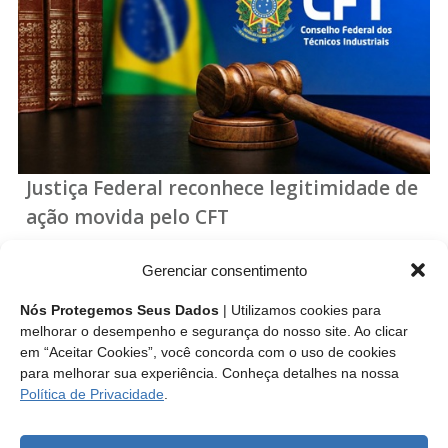
Justiça Federal reconhece legitimidade de
ação movida pelo CFT
Sentença da 2ª Vara Federal Cível da Seção Judiciária do
Gerenciar consentimento
Distrito Federal impõe ao Sistema Confea/Crea a obrigação
de entregar cópias de todo o acervo técnico dos técnicos
Nós Protegemos Seus Dados
| Utilizamos cookies para
industriais para o Sistema CFT/CRTs.
melhorar o desempenho e segurança do nosso site. Ao clicar
em “Aceitar Cookies”, você concorda com o uso de cookies
para melhorar sua experiência. Conheça detalhes na nossa
Leia mais
Política de Privacidade
.