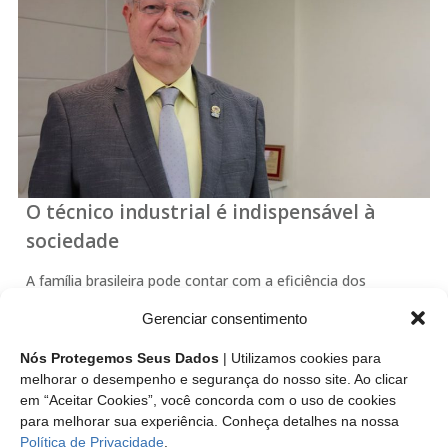
O técnico industrial é indispensável à
sociedade
A família brasileira pode contar com a eficiência dos
projetos elaborados e executados pelos mais de 650 mil
Gerenciar consentimento
técnicos industriais habilitados nos 27 estados brasileiros. O
conhecimento teórico e prático, aliado ao eficiente
Nós Protegemos Seus Dados
| Utilizamos cookies para
processo de fiscalização, colocam estes profissionais em…
melhorar o desempenho e segurança do nosso site. Ao clicar
em “Aceitar Cookies”, você concorda com o uso de cookies
para melhorar sua experiência. Conheça detalhes na nossa
Leia mais
Política de Privacidade
.