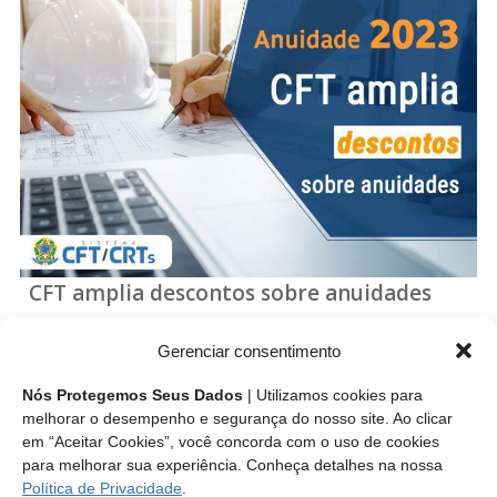
CFT amplia descontos sobre anuidades
Técnicos industriais registrados no Sistema CFT/CRTs
Gerenciar consentimento
foram beneficiados pelo calendário de pagamentos que
oferece descontos superiores no primeiro ano da gestão
Nós Protegemos Seus Dados
| Utilizamos cookies para
2022/2026.
melhorar o desempenho e segurança do nosso site. Ao clicar
em “Aceitar Cookies”, você concorda com o uso de cookies
para melhorar sua experiência. Conheça detalhes na nossa
Leia mais
Política de Privacidade
.