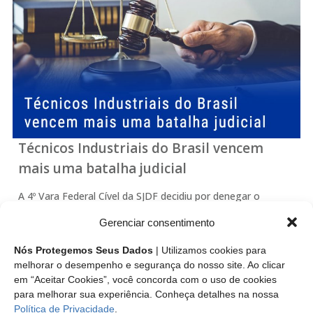
Técnicos Industriais do Brasil vencem
mais uma batalha judicial
A 4º Vara Federal Cível da SJDF decidiu por denegar o
Mandado de Segurança Cível impetrado contra a Resolução
Gerenciar consentimento
102 de 25 de julho de 2020, a referida resolução trata das
atribuições dos Técnicos em Geologia e dá outras
Nós Protegemos Seus Dados
| Utilizamos cookies para
providencias.…
melhorar o desempenho e segurança do nosso site. Ao clicar
em “Aceitar Cookies”, você concorda com o uso de cookies
para melhorar sua experiência. Conheça detalhes na nossa
Leia mais
Política de Privacidade
.