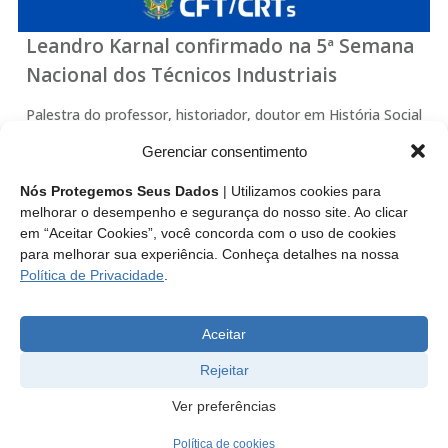
Leandro Karnal confirmado na 5ª Semana
Nacional dos Técnicos Industriais
Palestra do professor, historiador, doutor em História Social
e formador de opinião terá como tema “recriar, reinventar
Gerenciar consentimento
ou desaparecer”. Evento promovido pelo Conselho Federal
dos Técnicos Industriais (CFT) ocorre entre os dias 23 e 26
Nós Protegemos Seus Dados
| Utilizamos cookies para
de setembro de 2024.
melhorar o desempenho e segurança do nosso site. Ao clicar
em “Aceitar Cookies”, você concorda com o uso de cookies
para melhorar sua experiência. Conheça detalhes na nossa
Leia mais
Política de Privacidade
.
Aceitar
Rejeitar
Ver preferências
Política de cookies