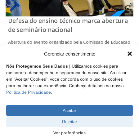
Defesa do ensino técnico marca abertura
de seminário nacional
Abertura do evento organizado pela Comissão de Educação
e Exercício Profissional (CEEP) do Conselho Federal dos
Gerenciar consentimento
Técnicos Industriais (CFT) foi prestigiada pelo secretário
nacional de Ciência e Tecnologia para o Desenvolvimento
Nós Protegemos Seus Dados
| Utilizamos cookies para
Social
melhorar o desempenho e segurança do nosso site. Ao clicar
em “Aceitar Cookies”, você concorda com o uso de cookies
para melhorar sua experiência. Conheça detalhes na nossa
Leia mais
Política de Privacidade
.
Aceitar
Rejeitar
Ver preferências