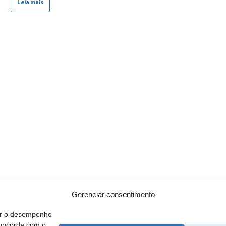
Leia mais
Gerenciar consentimento
rar o desempenho
concorda com o