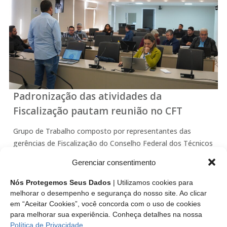
Padronização das atividades da
Fiscalização pautam reunião no CFT
Grupo de Trabalho composto por representantes das
gerências de Fiscalização do Conselho Federal dos Técnicos
Industriais (CFT) e dos onze Conselhos Regionais dos
Gerenciar consentimento
Técnicos Industriais (CRTs) debate realização de encontro
nacional, padronização de procedimentos de notificação e
Nós Protegemos Seus Dados
| Utilizamos cookies para
autuação e mais…
melhorar o desempenho e segurança do nosso site. Ao clicar
em “Aceitar Cookies”, você concorda com o uso de cookies
para melhorar sua experiência. Conheça detalhes na nossa
Leia mais
Política de Privacidade
.