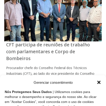
CFT participa de reuniões de trabalho
com parlamentares e Corpo de
Bombeiros
Procurador chefe do Conselho Federal dos Técnicos
Industriais (CFT), ao lado do vice presidente do Conselho
Regional dos Técnicos Industriais da 3ª Região (CRT-03),
Gerenciar consentimento
fortaleceu a aproximação do Sistema CFT/CRTs com
deputados federais, estaduais, vereadores e comandante
Nós Protegemos Seus Dados
| Utilizamos cookies para
do Corpo de…
melhorar o desempenho e segurança do nosso site. Ao clicar
em “Aceitar Cookies”, você concorda com o uso de cookies