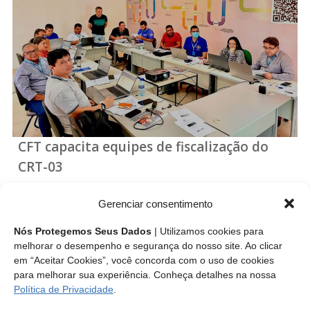
CFT capacita equipes de fiscalização do
CRT-03
Projeto itinerante desenvolvido pela Diretoria de
Gerenciar consentimento
Fiscalização e Normas do CFT, treina equipes do regional
que abrange os estados de Alagoas, Paraíba, Pernambuco e
Nós Protegemos Seus Dados
| Utilizamos cookies para
Sergipe.
melhorar o desempenho e segurança do nosso site. Ao clicar
em “Aceitar Cookies”, você concorda com o uso de cookies
para melhorar sua experiência. Conheça detalhes na nossa
Leia mais
Política de Privacidade
.