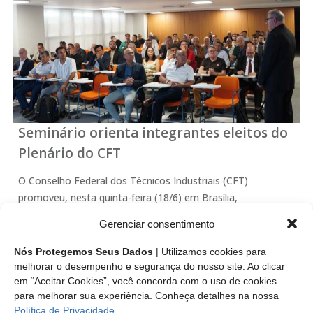
Seminário orienta integrantes eleitos do
Plenário do CFT
O Conselho Federal dos Técnicos Industriais (CFT)
promoveu, nesta quinta-feira (18/6) em Brasília,
apresentações sobre a estrutura do CFT e as principais
Gerenciar consentimento
Resoluções da autarquia federal, assim como atribuições e
prerrogativas dos representantes eleitos dos Técnicos
Nós Protegemos Seus Dados
| Utilizamos cookies para
Industriais que iniciam mandato…
melhorar o desempenho e segurança do nosso site. Ao clicar
em “Aceitar Cookies”, você concorda com o uso de cookies
para melhorar sua experiência. Conheça detalhes na nossa
Leia mais
Política de Privacidade
.